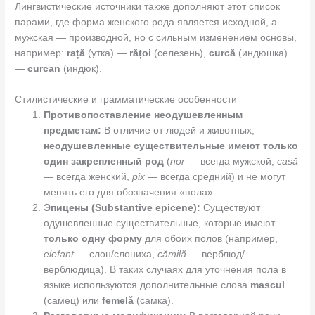
Лингвистические источники также дополняют этот список
парами, где форма женского рода является исходной, а
мужская — производной, но с сильным изменением основы,
например:
rață
(утка) —
rățoi
(селезень),
curcă
(индюшка)
—
curcan
(индюк).
Стилистические и грамматические особенности
Противопоставление неодушевленным
предметам:
В отличие от людей и животных,
неодушевленные существительные имеют только
один закрепленный род
(
nor
— всегда мужской,
casă
— всегда женский,
pix
— всегда средний) и не могут
менять его для обозначения «пола».
Эпицены (Substantive epicene):
Существуют
одушевленные существительные, которые имеют
только одну форму
для обоих полов (например,
elefant
— слон/слониха,
cămilă
— верблюд/
верблюдица). В таких случаях для уточнения пола в
языке используются дополнительные слова
mascul
(самец) или
femelă
(самка).