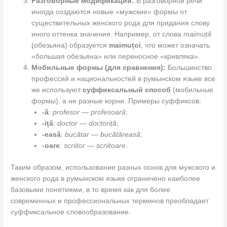
Разговорные модификации:
В разговорной речи
иногда создаются новые «мужские» формы от
существительных женского рода для придания слову
иного оттенка значения. Например, от слова
maimuță
(обезьяна) образуется
maimuțoi
, что может означать
«большая обезьяна» или переносное «кривляка».
Мобильные формы (для сравнения):
Большинство
профессий и национальностей в румынском языке все
же используют
суффиксальный способ
(мобильные
формы), а не разные корни. Примеры суффиксов:
-ă
:
profesor — profesoară
;
-iță
:
doctor — doctoriță
;
-easă
:
bucătar — bucătăreasă
;
-oare
:
scriitor — scriitoare
.
Таким образом, использование разных основ для мужского и
женского рода в румынском языке ограничено наиболее
базовыми понятиями, в то время как для более
современных и профессиональных терминов преобладает
суффиксальное словообразование.