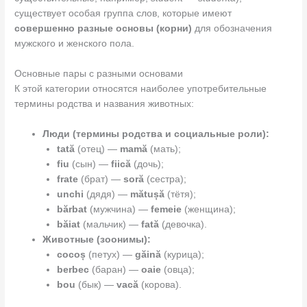
существует особая группа слов, которые имеют
совершенно разные основы (корни)
для обозначения
мужского и женского пола.
Основные пары с разными основами
К этой категории относятся наиболее употребительные
термины родства и названия животных:
Люди (термины родства и социальные роли):
tată
(отец) —
mamă
(мать);
fiu
(сын) —
fiică
(дочь);
frate
(брат) —
soră
(сестра);
unchi
(дядя) —
mătușă
(тётя);
bărbat
(мужчина) —
femeie
(женщина);
băiat
(мальчик) —
fată
(девочка).
Животные (зоонимы):
cocoș
(петух) —
găină
(курица);
berbec
(баран) —
oaie
(овца);
bou
(бык) —
vacă
(корова).