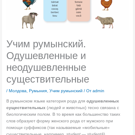
Учим румынский.
Одушевленные и
неодушевленные
существительные
/
Молдова
,
Румыния
,
Учим румынский
/ От
admin
В румынском языке категория рода для
одушевленных
существительных
(людей и животных) тесно связана с
биологическим полом. В то время как большинство таких
слов образуют форму женского рода от мужского при
помощи суффиксов (так называемые «мобильные»
существительные, например,
student — studentă
),