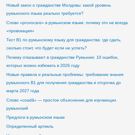
н
ж
Новый закон о гражданстве Молдовы: какой уровень
ы
е
румынского языка реально требуется?
е
с
.
Слово «provocare» в румынском языке: почему это не всегда
т
М
в
«провокация»
у
е
Тест B1 по румынскому языку для гражданства: где сдать,
ж
н
сколько стоит, что будет если не успеть?
с
н
к
о
Почему отказывают в гражданстве Румынии: 10 ошибок,
о
е
которых можно избежать в 2026 году
й
ч
Новые правила и реальные проблемы: требование знания
р
и
о
румынского B1 для получения гражданства и отсрочка до
с
д
л
марта 2027 года
.
о
Слово «coadă» — простое объяснение для изучающих
М
н
румынский
о
Предлоги в румынском языке
ж
Определенный артикль
е
с