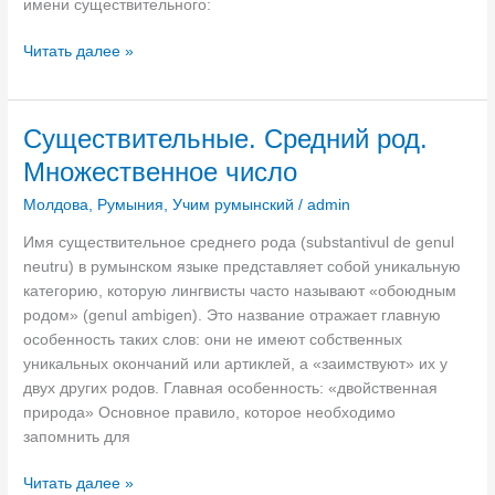
имени существительного:
а
н
Н
Читать далее »
с
е
т
о
в
п
а
Существительные. Средний род.
р
и
Множественное число
е
о
д
т
Молдова
,
Румыния
,
Учим румынский
/
admin
е
с
Имя существительное среднего рода (substantivul de genul
л
р
neutru) в румынском языке представляет собой уникальную
е
о
категорию, которую лингвисты часто называют «обоюдным
н
ч
родом» (genul ambigen). Это название отражает главную
н
к
особенность таких слов: они не имеют собственных
ы
а
уникальных окончаний или артиклей, а «заимствуют» их у
й
д
двух других родов. Главная особенность: «двойственная
а
о
природа» Основное правило, которое необходимо
р
м
запомнить для
т
а
и
р
С
Читать далее »
к
т