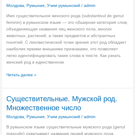
и
Молдова
,
Румыния
,
Учим румынский
/
admin
й
р
Имя существительное женского рода (substantivul de genul
о
feminin) в румынском языке — это обширная категория слов,
д
объединяющая названия лиц женского пола, многих
.
животных, растений, а также предметов и абстрактных
М
понятий. С лингвистической точки зрения этот род обладает
н
наиболее яркими внешними признаками, что позволяет
о
легко идентифицировать такие слова в тексте. Как узнать
ж
женский род в единственном
е
с
С
Читать далее »
т
у
в
щ
е
е
Существительные. Мужской род.
н
с
Множественное число
н
т
о
в
Молдова
,
Румыния
,
Учим румынский
/
admin
е
и
ч
В румынском языке существительные мужского рода (genul
т
и
masculin) охватывают названия людей мужского пола,
е