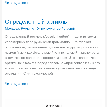
с
о
П
Читать далее »
в
т
к
р
а
о
а
е
н
е
ц
д
Определенный артикль
и
о
и
л
е
б
я
Молдова
,
Румыния
,
Учим румынский
/
admin
о
з
ъ
»
г
н
Определенный артикль (Articolul hotărât) — одна из самых
я
и
а
характерных черт румынской грамматики. Его главная
с
в
н
особенность, отличающая румынский от других романских
н
р
и
языков (таких как французский или испанский), заключается
е
у
я
в том, что он является постпозитивным. Это означает, что
н
м
р
артикль не ставится перед словом, а «приклеивается» к его
и
ы
у
концу, становясь частью самого существительного в виде
е
н
м
окончания. С лингвистической
д
с
ы
л
к
О
Читать далее »
н
я
о
п
с
и
м
р
к
з
я
е
о
у
з
д
г
ч