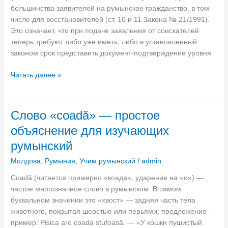
о
большинства заявителей на румынское гражданство, в том
e
й
числе для восстановителей (ст. 10 и 11 Закона № 21/1991).
»
у
Это означает, что при подаче заявления от соискателей
в
р
теперь требуют либо уже иметь, либо в установленный
р
о
законом срок представить документ-подтверждение уровня
у
в
м
Н
е
Читать далее »
ы
о
н
н
в
ь
с
ы
р
к
Слово «coadă» — простое
е
у
о
объяснение для изучающих
п
м
м
р
ы
румынский
я
а
н
з
Молдова
,
Румыния
,
Учим румынский
/
admin
в
с
ы
и
к
к
Сoadă (читается примерно «коада», ударение на «о») —
л
о
е
частое многозначное слово в румынском. В самом
а
г
:
буквальном значении это «хвост» — задняя часть тела
и
о
п
животного, покрытая шерстью или перьями; предложение-
р
я
о
пример: Pisica are coada stufoasă. — «У кошки пушистый