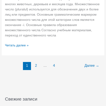
с
многих животных, деревьев и месяцев года. Множественное
л
л
число (pluralul) используется для обозначения двух и более
ь
о
лиц или предметов. Основным грамматическим маркером
н
множественного числа для этой категории слов является
ы
окончание -i. Основные правила образования
е
множественного числа Согласно учебным материалам,
.
переход от единственного числа
Ж
е
С
Читать далее »
н
у
с
щ
к
е
и
1
2
…
4
Далее
→
с
й
т
р
в
о
и
д
т
.
е
М
л
н
Свежие записи
ь
о