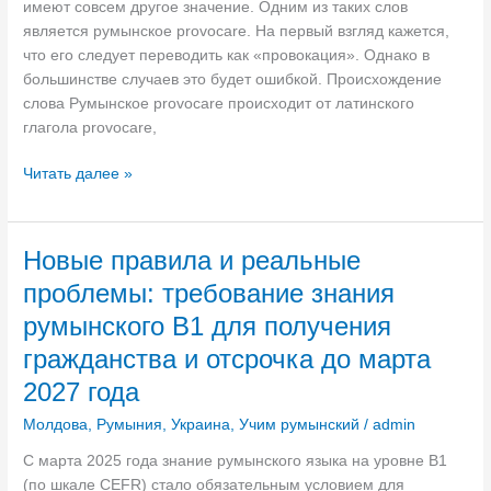
р
имеют совсем другое значение. Одним из таких слов
а
является румынское provocare. На первый взгляд кажется,
ж
что его следует переводить как «провокация». Однако в
д
большинстве случаев это будет ошибкой. Происхождение
а
слова Румынское provocare происходит от латинского
н
глагола provocare,
с
т
С
Читать далее »
в
л
е
о
М
в
Новые правила и реальные
о
о
проблемы: требование знания
л
«
д
p
румынского B1 для получения
о
r
гражданства и отсрочка до марта
в
o
2027 года
ы
v
:
o
Молдова
,
Румыния
,
Украина
,
Учим румынский
/
admin
к
c
а
С марта 2025 года знание румынского языка на уровне B1
a
к
(по шкале CEFR) стало обязательным условием для
r