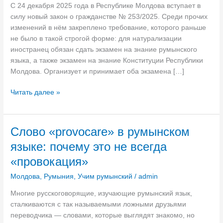
С 24 декабря 2025 года в Республике Молдова вступает в
силу новый закон о гражданстве № 253/2025. Среди прочих
изменений в нём закреплено требование, которого раньше
не было в такой строгой форме: для натурализации
иностранец обязан сдать экзамен на знание румынского
языка, а также экзамен на знание Конституции Республики
Молдова. Организует и принимает оба экзамена […]
Н
Читать далее »
о
в
ы
Слово «provocare» в румынском
й
языке: почему это не всегда
з
а
«провокация»
к
Молдова
,
Румыния
,
Учим румынский
/
admin
о
н
Многие русскоговорящие, изучающие румынский язык,
о
сталкиваются с так называемыми ложными друзьями
г
переводчика — словами, которые выглядят знакомо, но