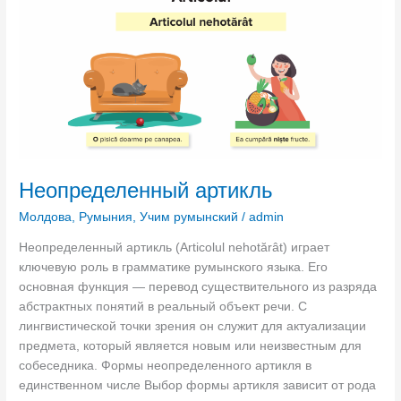
ы
е
о
а
к
л
B
ю
е
е
1
щ
н
д
и
н
л
х
ы
я
р
й
п
у
а
о
м
р
л
ы
Неопределенный артикль
т
у
н
и
ч
с
Молдова
,
Румыния
,
Учим румынский
/
admin
к
е
к
л
Неопределенный артикль (Articolul nehotărât) играет
н
и
ь
ключевую роль в грамматике румынского языка. Его
и
й
основная функция — перевод существительного из разряда
я
абстрактных понятий в реальный объект речи. С
г
лингвистической точки зрения он служит для актуализации
р
предмета, который является новым или неизвестным для
а
собеседника. Формы неопределенного артикля в
ж
единственном числе Выбор формы артикля зависит от рода
д