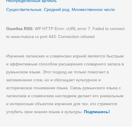
Неопределенный артикль
т
Существительные. Средний род. Множественное число
в
е
н
Ошибка RSS:
WP HTTP Error: cURL error 7: Failed to connect
н
to www.matura.ro port 443: Connection refused
о
е
ч
Изучение латинских и славянских корней является быстрым
и
и эффективным способом расширения словарного запаса в
с
л
румынском языке. Этот подход не только помогает в
о
запоминании слов, но и обогащает культурное и
историческое понимание языка. Связь румынского языка с
латинским и славянским наследием делает его уникальным
и интересным объектом изучения для тех, кто стремится
углубить свои знания языка и культуры.
Подпишись!