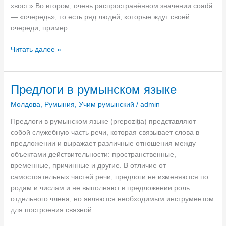
е
з
ч
хвост.» Во втором, очень распространённом значении coadă
а
ы
е
— «очередь», то есть ряд людей, которые ждут своей
л
к
м
очереди; пример:
ь
а
у
н
р
С
э
Читать далее »
ы
е
л
т
е
а
о
о
п
л
в
н
Предлоги в румынском языке
р
ь
о
е
о
н
Молдова
,
Румыния
,
Учим румынский
/
admin
«
в
б
о
c
с
Предлоги в румынском языке (prepoziția) представляют
л
т
o
е
собой служебную часть речи, которая связывает слова в
е
р
a
г
предложении и выражает различные отношения между
м
е
d
д
объектами действительности: пространственные,
ы
б
ă
а
временные, причинные и другие. В отличие от
:
у
»
«
самостоятельных частей речи, предлоги не изменяются по
т
е
—
п
родам и числам и не выполняют в предложении роль
р
т
п
р
отдельного члена, но являются необходимым инструментом
е
с
р
о
для построения связной
б
я
о
в
о
?